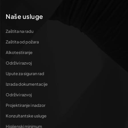
Naše usluge
Zaštita na radu
Zaštita od požara
Alkotestiranje
Održivi razvoj
Upute za siguran rad
Izrada dokumentacije
Održivi razvoj
Projektiranje i nadzor
Konzultantske usluge
Higijenski minimum