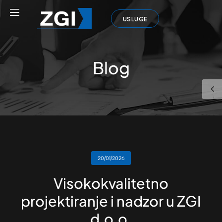
USLUGE
Blog
20/01/2026
Visokokvalitetno
projektiranje i nadzor u ZGI
d.o.o.